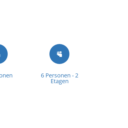


sonen
6 Personen - 2
Etagen