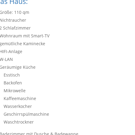
as Haus:
Größe: 110 qm
Nichtraucher
2 Schlafzimmer
Wohnraum mit Smart-TV
gemütliche Kaminecke
HIFI-Anlage
W-LAN
Geräumige Küche
Esstisch
Backofen
Mikrowelle
Kaffeemaschine
Wasserkocher
Geschirrspülmaschine
Waschtrockner
Badezimmer mit Dusche & Badewanne