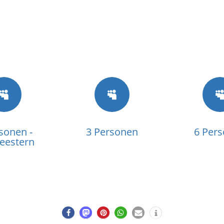


sonen -
3 Personen
6 Per
Seestern