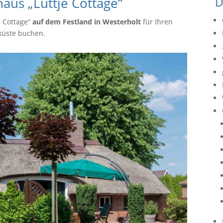
aus „Lüttje Cottage“
D
e Cottage“
auf dem Festland in Westerholt
für Ihren
küste buchen.