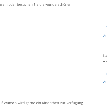
 Inseln oder besuchen Sie die wunderschönen
L
An
Ka
– 
L
An
Auf Wunsch wird gerne ein Kinderbett zur Verfügung